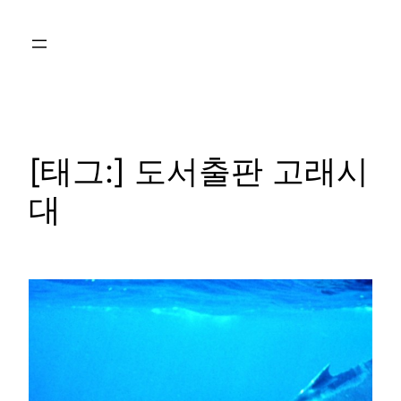
콘
텐
츠
로
바
로
가
[태그:]
도서출판 고래시
기
대